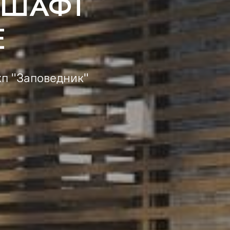
ДШАФТ
Е
кп "Заповедник"