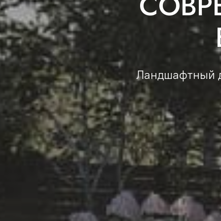
СОВР
Ландшафтный ди